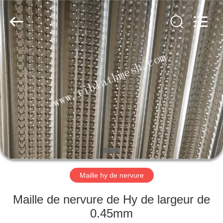
ANPING
COUNTY
JIAFU
WIRE
MESH
MANUFACTURING
CO.,LTD.
All
MAISON
Rights
Reserved.
DES
PRODUITS
AU
SUJET
DE
Maille hy de nervure
NOUS
Maille de nervure de Hy de largeur de
VISITE
0.45mm