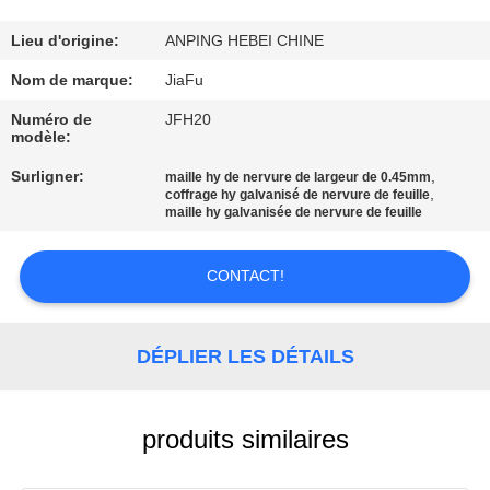
D'USINE
Lieu d'origine:
ANPING HEBEI CHINE
CONTRÔLE
Nom de marque:
JiaFu
DE
Numéro de
JFH20
modèle:
QUALITÉ
Surligner:
,
maille hy de nervure de largeur de 0.45mm
,
coffrage hy galvanisé de nervure de feuille
CONTACTEZ-
maille hy galvanisée de nervure de feuille
NOUS
CONTACT!
DEMANDEZ
UNE
DÉPLIER LES DÉTAILS
CITATION
produits similaires
PLAN