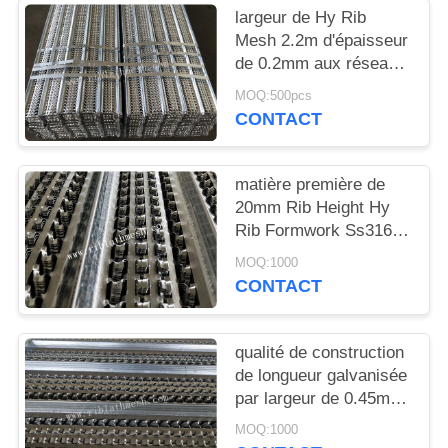
DU
largeur de Hy Rib
SITE
Mesh 2.2m d'épaisseur
de 0.2mm aux réseaux
d'égouts
MOQ:500pcs
PRIVACY
CONTACT
POLICY
matière première de
20mm Rib Height Hy
Rib Formwork Ss316l
pour des ponts en
MOQ:1000
tunnels
CONTACT
qualité de construction
de longueur galvanisée
par largeur de 0.45m
Hy Rib Mesh 2.4m
MOQ:1000
excellente