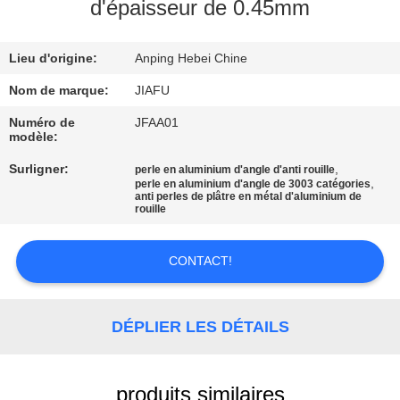
D'USINE
d'épaisseur de 0.45mm
Lieu d'origine:
Anping Hebei Chine
CONTRÔLE
DE
Nom de marque:
JIAFU
QUALITÉ
Numéro de
JFAA01
modèle:
Surligner:
,
perle en aluminium d'angle d'anti rouille
CONTACTEZ-
,
perle en aluminium d'angle de 3003 catégories
anti perles de plâtre en métal d'aluminium de
NOUS
rouille
DEMANDEZ
CONTACT!
UNE
CITATION
DÉPLIER LES DÉTAILS
PLAN
produits similaires