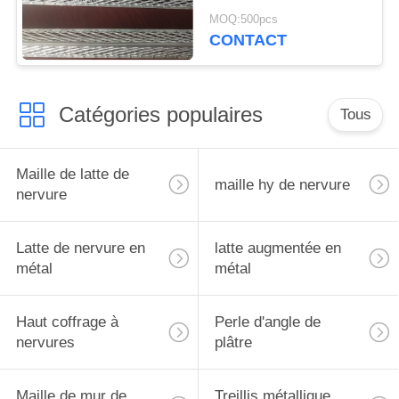
Aluminum Angle
MOQ:500pcs
CONTACT
Catégories populaires
Tous
Maille de latte de
maille hy de nervure
nervure
Latte de nervure en
latte augmentée en
métal
métal
Haut coffrage à
Perle d'angle de
nervures
plâtre
Maille de mur de
Treillis métallique