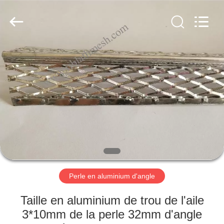
ANPING
COUNTY
JIAFU
WIRE
MESH
MANUFACTURING
CO.,LTD.
All
MAISON
Rights
Reserved.
DES
PRODUITS
AU
SUJET
DE
Perle en aluminium d'angle
NOUS
Taille en aluminium de trou de l'aile
VISITE
3*10mm de la perle 32mm d'angle