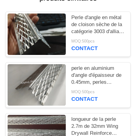
DU
SITE
Perle d'angle en métal
de cloison sèche de la
PRIVACY
catégorie 3003 d'alliage
d'aluminium augmentée
POLICY
MOQ:500pcs
avec la bride renforcée
CONTACT
perle en aluminium
d'angle d'épaisseur de
0.45mm, perles
augmentées de plâtre
MOQ:500pcs
de coin en métal
CONTACT
longueur de la perle
2.7m de 32mm Wing
Drywall Reinforce