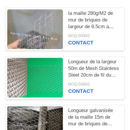
DU
SITE
la maille 280g/M2 de
mur de briques de
largeur de 6.5cm a
PRIVACY
galvanisé l'anti
MOQ:500M2
POLICY
fissuration
CONTACT
Longueur de la largeur
50m de Mesh Stainless
Steel 20cm de fil du
mur de briques Ss304
MOQ:500M2
CONTACT
Longueur galvanisée
de la maille 15m de
mur de briques de