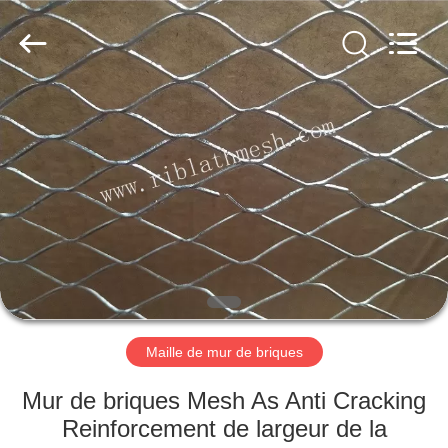
ANPING
COUNTY
JIAFU
WIRE
MESH
MANUFACTURING
CO.,LTD.
All
MAISON
Rights
Reserved.
DES
PRODUITS
AU
SUJET
DE
Maille de mur de briques
NOUS
Mur de briques Mesh As Anti Cracking
VISITE
Reinforcement de largeur de la