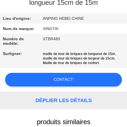
D'USINE
longueur 15cm de 15m
Lieu d'origine:
ANPING HEBEI CHINE
CONTRÔLE
DE
Nom de marque:
XINGTAI
QUALITÉ
Numéro de
XTBR480
modèle:
Surligner:
,
maille de mur de briques de longueur de 15m
CONTACTEZ-
,
maille de mur de briques de largeur de 15cm
Maille de mur de briques de renfort
NOUS
CONTACT!
DEMANDEZ
UNE
DÉPLIER LES DÉTAILS
CITATION
PLAN
produits similaires