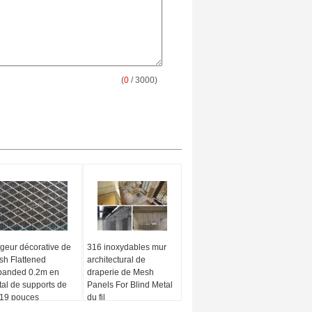
(
0
/ 3000)
geur décorative de
316 inoxydables mur
h Flattened
architectural de
panded 0.2m en
draperie de Mesh
al de supports de
Panels For Blind Metal
19 pouces
du fil