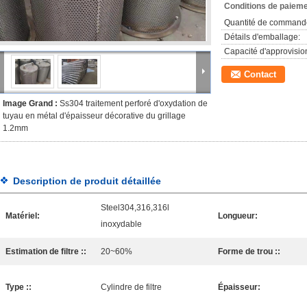
Conditions de paieme
Quantité de command
Détails d'emballage:
Capacité d'approvisi
Contact
Image Grand :
Ss304 traitement perforé d'oxydation de
tuyau en métal d'épaisseur décorative du grillage
1.2mm
Description de produit détaillée
Steel304,316,316l
Matériel:
Longueur:
inoxydable
Estimation de filtre ::
20~60%
Forme de trou ::
Type ::
Cylindre de filtre
Épaisseur: