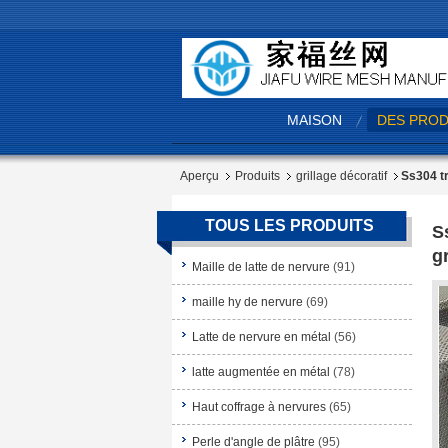
MAISON
DES PROD
Aperçu
Produits
grillage décoratif
Ss304 tr
TOUS LES PRODUITS
S
g
Maille de latte de nervure
(91)
maille hy de nervure
(69)
Latte de nervure en métal
(56)
latte augmentée en métal
(78)
Haut coffrage à nervures
(65)
Perle d'angle de plâtre
(95)