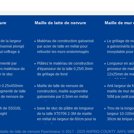
vure
Maille de latte de nervure
Maille de mur 
 de la largeur
Matériau de construction galvanisé
Le grillage de 
lvanisé plongé
par acier de latte en métal pour
a galvanisé/la la
t coffrage à
refourbir les murs endommagés
inoxydable pour 
gmenté par
Plâtrez le matériau de construction
Longueur en aci
es matériaux de
d'épaisseur de la latte 0,25/0.3mm
grosseur de mail
 le stuc
de grillage de fond
12x25mm de mai
stuc 10-100
de 0.25x450mm
Maille de latte de nervure de
Anti largeur de f
ugmenté de latte
construction, maille augmentée
maille de mur d
s de nervure de
galvanisée par 0.3mm en métal
50M par petit pa
pour le rendu
sh de SS316L
base de stuc de plâtre de longueur
Trou de la long
ight
de la latte XT0706 2-3M de maille
largeur 10-100m 
en métal de largeur de 60cm pour la
30cm de brique 
construction
 Maille de latte de nervure Fournisseur. © 2017 - 2025 ANPING COUNTY JIAFU