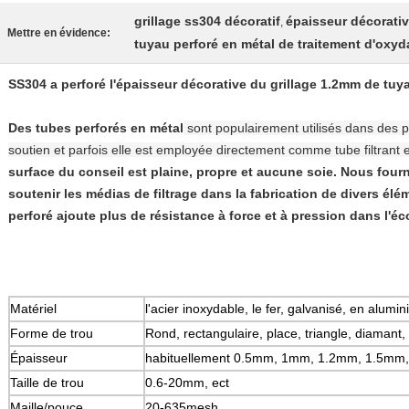
grillage ss304 décoratif
épaisseur décorativ
,
Mettre en évidence:
tuyau perforé en métal de traitement d'oxyd
SS304 a perforé l'épaisseur décorative du grillage 1.2mm de tuy
Des tubes perforés en métal
sont populairement utilisés dans des p
soutien et parfois elle est employée directement comme tube filtrant e
surface du conseil est plaine, propre et aucune soie. Nous four
soutenir les médias de filtrage dans la fabrication de divers éléme
perforé ajoute plus de résistance à force et à pression dans l'éc
Matériel
l'acier inoxydable, le fer, galvanisé, en alumi
Forme de trou
Rond, rectangulaire, place, triangle, diamant,
Épaisseur
habituellement 0.5mm, 1mm, 1.2mm, 1.5mm,
Taille de trou
0.6-20mm, ect
Maille/pouce
20-635mesh