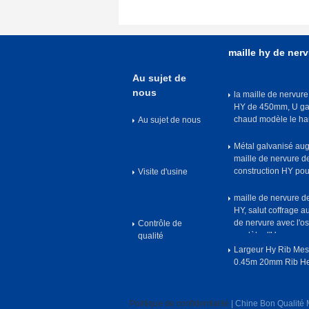
maille hy de ner
Au sujet de
nous
la maille de nervure
HY de 450mm, U ga
chaud modèle le hau
Au sujet de nous
nervures
Métal galvanisé au
maille de nervure d
construction HY pour
Visite d'usine
maille de nervure 
HY, salut coffrage a
de nervure avec l'o
Contrôle de
modèle d'U
qualité
Largeur Hy Rib Me
0.45m 20mm Rib He
Politique de confidentialité
| Chine Bon Qualité