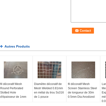
Autres Produits
fil décoratif Mesh
Diamètre décoratif de
fil décoratif Mesh
Lar
Round Perforated
Mesh Welded 0.81mm
Screen Stainless Steel
Mes
Slotted Hole
en métal du trou Ss316
de longueur de 30m
Ex
d'épaisseur de 1mm
de 1 pouce
0.5mm Dia Anodized
mét
0,0