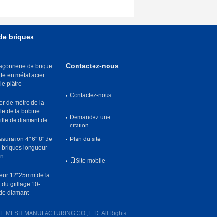
de briques
Contactez-nous
maçonnerie de brique
tte en métal acier
le plâtre
Contactez-nous
er de mètre de la
le de la bobine
Demandez une
lle de diamant de
citation
issuration 4" 6" 8" de
Plan du site
e briques longueur
in
Site mobile
ueur 12*25mm de la
du grillage 10-
de diamant
 WIRE MESH MANUFACTURING CO.,LTD. All Rights