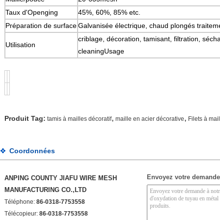
Taux d'Openging
45%, 60%, 85% etc.
Préparation de surface
Galvanisée électrique, chaud plongés traiteme
criblage, décoration, tamisant, filtration, séch
Utilisation
cleaningUsage
,
,
Produit Tag:
tamis à mailles décoratif
maille en acier décorative
Filets à mai
Coordonnées
Envoyez votre demande
ANPING COUNTY JIAFU WIRE MESH
MANUFACTURING CO.,LTD
Téléphone:
86-0318-7753558
Télécopieur:
86-0318-7753558