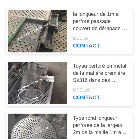
DU
SITE
la longueur de 1m a
perforé passage
couvert de dérapage de
PRIVACY
Mesh Sheet Fish Scale
MOQ:50
POLICY
Hole en métal l'anti
CONTACT
Tuyau perforé en métal
de la matière première
Ss316 dans des
produits de filtre
MOQ:100
CONTACT
Type rond longueur
perforée de la largeur
2m de la maille 1m en