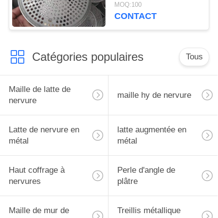
métal de taille de trou
MOQ:100
de 2mm
CONTACT
Catégories populaires
Tous
Maille de latte de
maille hy de nervure
nervure
Latte de nervure en
latte augmentée en
métal
métal
Haut coffrage à
Perle d'angle de
nervures
plâtre
Maille de mur de
Treillis métallique