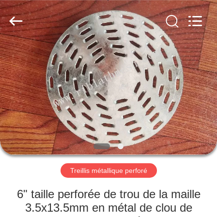
ANPING
COUNTY
JIAFU
WIRE
MESH
MANUFACTURING
CO.,LTD.
All
MAISON
Rights
Reserved.
DES
PRODUITS
AU
SUJET
DE
Treillis métallique perforé
NOUS
6" taille perforée de trou de la maille
VISITE
3.5x13.5mm en métal de clou de