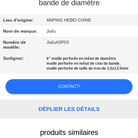
D'USINE
bande de diamètre
Lieu d'origine:
ANPING HEBEI CHINE
CONTRÔLE
DE
Nom de marque:
Jiafu
QUALITÉ
Numéro de
JiafuASP03
modèle:
Surligner:
,
6" maille perforée en métal de diamètre
CONTACTEZ-
,
maille perforée en métal de clou de bande
maille perforée de taille de trou de 3.5x13.5mm
NOUS
CONTACT!
DEMANDEZ
UNE
DÉPLIER LES DÉTAILS
CITATION
PLAN
produits similaires