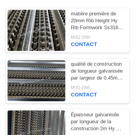
DU
SITE
matière première de
20mm Rib Height Hy
Rib Formwork Ss316l
PRIVACY
pour des ponts en
MOQ:1000
POLICY
tunnels
CONTACT
qualité de construction
de longueur galvanisée
par largeur de 0.45m
Hy Rib Mesh 2.4m
MOQ:1000
excellente
CONTACT
Épaisseur galvanisée
par longueur de la
construction 2m Hy Rib