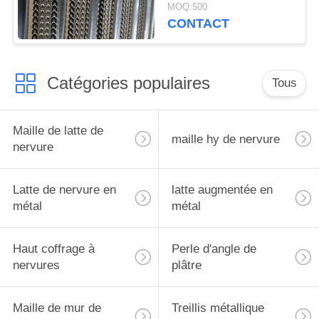
Mesh 0.35mm
MOQ:500
CONTACT
Catégories populaires
Tous
Maille de latte de
maille hy de nervure
nervure
Latte de nervure en
latte augmentée en
métal
métal
Haut coffrage à
Perle d'angle de
nervures
plâtre
Maille de mur de
Treillis métallique