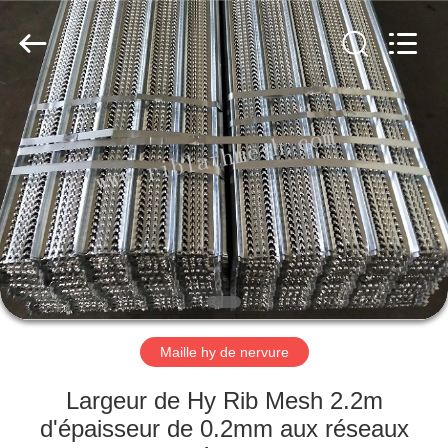
ANPING
COUNTY
JIAFU
WIRE
MESH
MANUFACTURING
CO.,LTD.
All
MAISON
Rights
Reserved.
DES
PRODUITS
AU
SUJET
DE
Maille hy de nervure
NOUS
Largeur de Hy Rib Mesh 2.2m
VISITE
d'épaisseur de 0.2mm aux réseaux