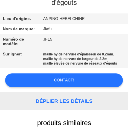
D'USINE
d'égouts
Lieu d'origine:
ANPING HEBEI CHINE
CONTRÔLE
DE
Nom de marque:
Jiafu
QUALITÉ
Numéro de
JF15
modèle:
Surligner:
,
maille hy de nervure d'épaisseur de 0.2mm
CONTACTEZ-
,
maille hy de nervure de largeur de 2.2m
maille élevée de nervure de réseaux d'égouts
NOUS
CONTACT!
DEMANDEZ
UNE
DÉPLIER LES DÉTAILS
CITATION
PLAN
produits similaires