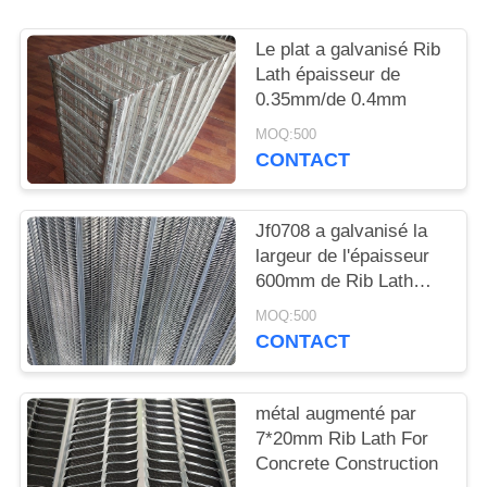
DU
SITE
Le plat a galvanisé Rib
Lath épaisseur de
0.35mm/de 0.4mm
PRIVACY
MOQ:500
POLICY
CONTACT
Jf0708 a galvanisé la
largeur de l'épaisseur
600mm de Rib Lath
Mesh 0.28mm
MOQ:500
CONTACT
métal augmenté par
7*20mm Rib Lath For
Concrete Construction