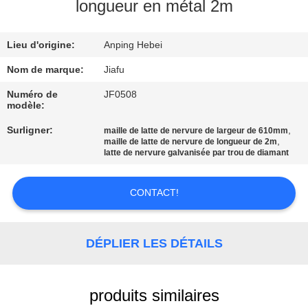
D'USINE
longueur en métal 2m
Lieu d'origine:
Anping Hebei
CONTRÔLE
DE
Nom de marque:
Jiafu
QUALITÉ
Numéro de
JF0508
modèle:
Surligner:
,
maille de latte de nervure de largeur de 610mm
CONTACTEZ-
,
maille de latte de nervure de longueur de 2m
latte de nervure galvanisée par trou de diamant
NOUS
CONTACT!
DEMANDEZ
UNE
DÉPLIER LES DÉTAILS
CITATION
PLAN
produits similaires