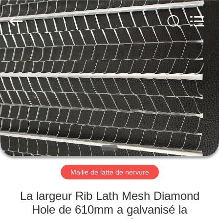
ANPING
COUNTY
JIAFU
WIRE
MESH
MANUFACTURING
CO.,LTD.
All
MAISON
Rights
Reserved.
DES
PRODUITS
AU
SUJET
DE
Maille de latte de nervure
NOUS
La largeur Rib Lath Mesh Diamond
VISITE
Hole de 610mm a galvanisé la