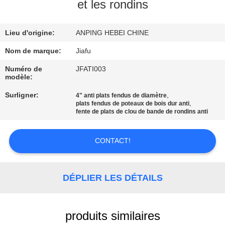
D'USINE
et les rondins
Lieu d'origine:
ANPING HEBEI CHINE
CONTRÔLE
DE
Nom de marque:
Jiafu
QUALITÉ
Numéro de
JFATI003
modèle:
Surligner:
,
4" anti plats fendus de diamètre
CONTACTEZ-
,
plats fendus de poteaux de bois dur anti
fente de plats de clou de bande de rondins anti
NOUS
CONTACT!
DEMANDEZ
UNE
DÉPLIER LES DÉTAILS
CITATION
PLAN
produits similaires