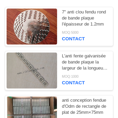
DU
SITE
7" anti clou fendu rond
de bande plaque
l'épaisseur de 1.2mm
PRIVACY
MOQ:5000
POLICY
CONTACT
L'anti fente galvanisée
de bande plaque la
largeur de la longueur
20mm de 265mm
MOQ:1000
CONTACT
anti conception fendue
d'Odm de rectangle de
plat de 25mm×75mm