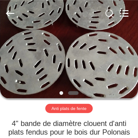
ANPING
COUNTY
JIAFU
WIRE
MESH
MANUFACTURING
CO.,LTD.
All
MAISON
Rights
Reserved.
DES
PRODUITS
AU
SUJET
DE
Anti plats de fente
NOUS
4" bande de diamètre clouent d'anti
VISITE
plats fendus pour le bois dur Polonais