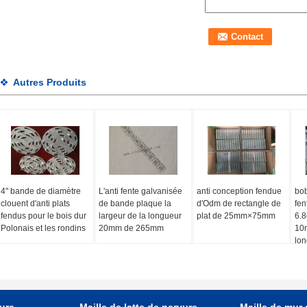
Autres Produits
4" bande de diamètre
L'anti fente galvanisée
anti conception fendue
bob
clouent d'anti plats
de bande plaque la
d'Odm de rectangle de
fen
fendus pour le bois dur
largeur de la longueur
plat de 25mm×75mm
6.8
Polonais et les rondins
20mm de 265mm
10m
lo