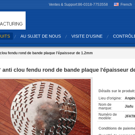
Ventes & Support:
86-0318-7753558
French
UITS
AU SUJET DE NOUS
VISITE D'USINE
CONTRÔLE
 clou fendu rond de bande plaque l'épaisseur de 1.2mm
" anti clou fendu rond de bande plaque l'épaisseur 
Détails sur le produit
Lieu d'origine:
Anpin
Nom de
Jiafu
marque:
Numéro de
JFATI
modèle:
Conditions de paieme