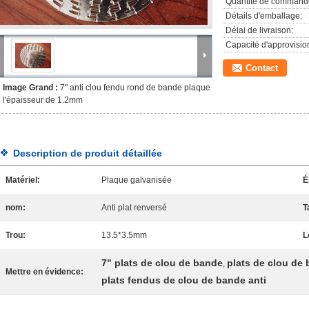
Quantité de command
Détails d'emballage:
Délai de livraison:
Capacité d'approvisi
Contact
Image Grand :
7" anti clou fendu rond de bande plaque
l'épaisseur de 1.2mm
Description de produit détaillée
Matériel:
Plaque galvanisée
É
nom:
Anti plat renversé
T
Trou:
13.5*3.5mm
L
7" plats de clou de bande
plats de clou de
,
Mettre en évidence:
plats fendus de clou de bande anti