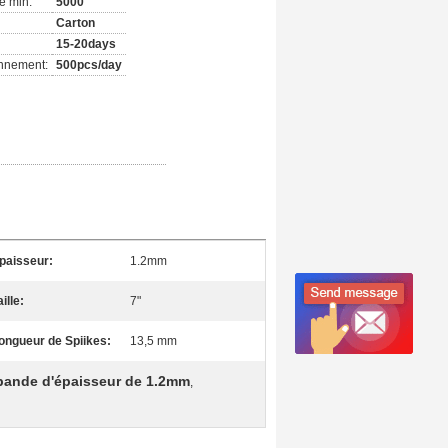
e min:
5000
Carton
15-20days
onnement:
500pcs/day
paisseur:
1.2mm
aille:
7"
ongueur de Spiikes:
13,5 mm
 bande d'épaisseur de 1.2mm
,