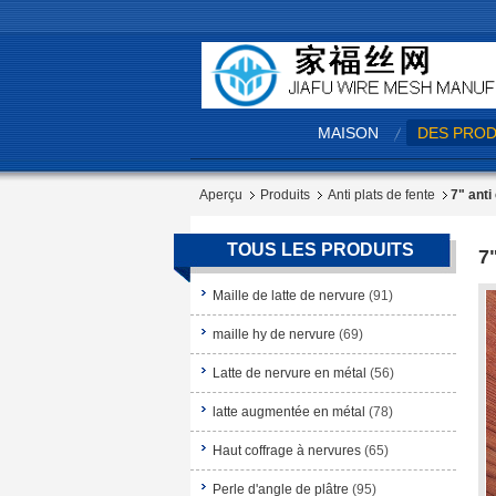
MAISON
DES PROD
Aperçu
Produits
Anti plats de fente
7" anti
TOUS LES PRODUITS
7
Maille de latte de nervure
(91)
maille hy de nervure
(69)
Latte de nervure en métal
(56)
latte augmentée en métal
(78)
Haut coffrage à nervures
(65)
Perle d'angle de plâtre
(95)